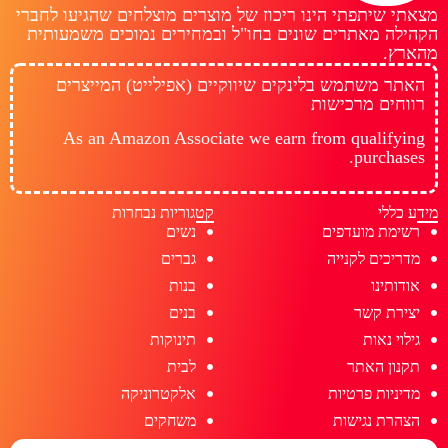
מצאתי שיתפתי הינו ריכוז של מוצרים מוצלחים שהגיעו לחברי
הקהילה מאתרים שונים בחו"ל ובמחירים נמוכים משמעותית
מהארץ.
האתר משתמש בלינקים שיווקיים (אפילייט) המייצרים
רווחים מרכישות
As an Amazon Associate we earn from qualifying
purchases.
מידע כללי
קטגוריות נבחרות
רשימת מועדפים
נשים
מדריכים לקנייה
גברים
אודותינו
בנות
יצירת קשר
בנים
גילוי נאות
תינוקות
תקנון האתר
לבית
מדיניות פרטיות
אלקטרוניקה
הצהרת נגישות
משחקים