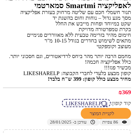
לאפליקציה Smartmi סמארטמי
תנור חשמלי חכם עם שליטה מרחוק בעזרת אפליקציה
מסך מגע גדול – נוחות וחום בהשגת יד
שקט במיוחד ופחות מייבש את החלל
בקרת טמפרטורה מדויקת
חימום מהיר בזרימה טבעית ללא מאווררים פנימיים
מתאים לשימוש בחדרים בגודל 10-15 מ"ר
מעוצב וקומפקטי
מחמם הרבה יותר מהר ביחס לרדיאטורים, וגם חסכוני יותר.
כולל אפליקציה חכמה!
מכשיר פגז!!!
קופון מבצע בלעדי לחברי הקבוצה: LIKESHARELP
מחיר מבצע כולל קופון: 399 ש"ח בלבד!
₪
369
קוד קופון:
LIKESHARELP
לקניית המוצר
86
צפיות
עודכן ב- 28/01/2025