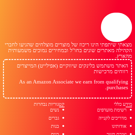
מצאתי שיתפתי הינו ריכוז של מוצרים מוצלחים שהגיעו לחברי
הקהילה מאתרים שונים בחו"ל ובמחירים נמוכים משמעותית
מהארץ.
האתר משתמש בלינקים שיווקיים (אפילייט) המייצרים
רווחים מרכישות
As an Amazon Associate we earn from qualifying
purchases.
מידע כללי
קטגוריות נבחרות
רשימת מועדפים
נשים
מדריכים לקנייה
גברים
אודותינו
בנות
יצירת קשר
בנים