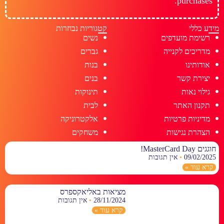
purchases.
מידע כללי
קטגוריות נבחרות
רשימת מועדפים
נשים
מדריכים לקנייה
גברים
אודותינו
בנות
יצירת קשר
בנים
גילוי נאות
תינוקות
תקנון האתר
לבית
מדיניות פרטיות
אלקטרוניקה
הצהרת נגישות
משחקים
חוגגים MasterCard Day!
09/02/2025
אין תגובות
קרא עוד »
מציאות באליאקספרס
28/11/2024
אין תגובות
קרא עוד »