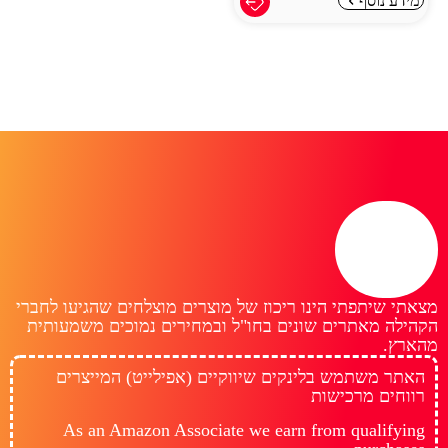
מידע נוסף
מצאתי שיתפתי הינו ריכוז של מוצרים מוצלחים שהגיעו לחברי
הקהילה מאתרים שונים בחו"ל ובמחירים נמוכים משמעותית
מהארץ.
האתר משתמש בלינקים שיווקיים (אפילייט) המייצרים
רווחים מרכישות
As an Amazon Associate we earn from qualifying