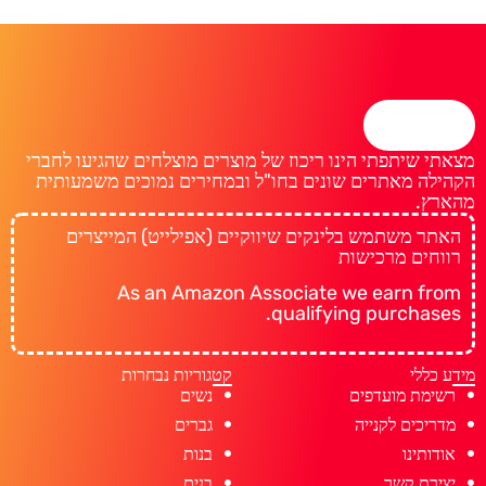
מצאתי שיתפתי הינו ריכוז של מוצרים מוצלחים שהגיעו לחברי
הקהילה מאתרים שונים בחו"ל ובמחירים נמוכים משמעותית
מהארץ.
האתר משתמש בלינקים שיווקיים (אפילייט) המייצרים
רווחים מרכישות
As an Amazon Associate we earn from
qualifying purchases.
מידע כללי
קטגוריות נבחרות
רשימת מועדפים
נשים
מדריכים לקנייה
גברים
אודותינו
בנות
יצירת קשר
בנים