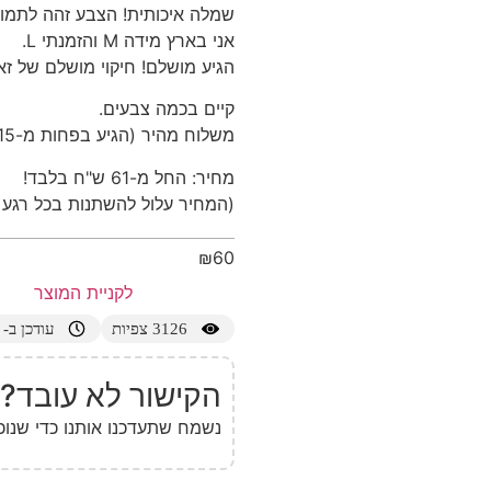
שמלה איכותית! הצבע זהה לתמונ
אני בארץ מידה M והזמנתי L.
הגיע מושלם! חיקוי מושלם של זא
קיים בכמה צבעים.
משלוח מהיר (הגיע בפחות מ-15 יום)
מחיר: החל מ-61 ש"ח בלבד!
(המחיר עלול להשתנות בכל רגע
₪
60
לקניית המוצר
3126
צפיות
עודכן ב- 30/10/2025
הקישור לא עובד?
נשמח שתעדכנו אותנו כדי שנוכ