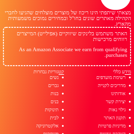
מצאתי שיתפתי הינו ריכוז של מוצרים מוצלחים שהגיעו לחברי
הקהילה מאתרים שונים בחו"ל ובמחירים נמוכים משמעותית
מהארץ.
האתר משתמש בלינקים שיווקיים (אפילייט) המייצרים
רווחים מרכישות
As an Amazon Associate we earn from qualifying
purchases.
מידע כללי
קטגוריות נבחרות
רשימת מועדפים
נשים
מדריכים לקנייה
גברים
אודותינו
בנות
יצירת קשר
בנים
גילוי נאות
תינוקות
תקנון האתר
לבית
מדיניות פרטיות
אלקטרוניקה
הצהרת נגישות
משחקים