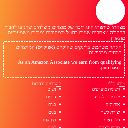
מצאתי שיתפתי הינו ריכוז של מוצרים מוצלחים שהגיעו לחברי
הקהילה מאתרים שונים בחו"ל ובמחירים נמוכים משמעותית
מהארץ.
האתר משתמש בלינקים שיווקיים (אפילייט) המייצרים
רווחים מרכישות
As an Amazon Associate we earn from qualifying
purchases.
מידע כללי
קטגוריות נבחרות
רשימת מועדפים
נשים
מדריכים לקנייה
גברים
אודותינו
בנות
יצירת קשר
בנים
גילוי נאות
תינוקות
תקנון האתר
לבית