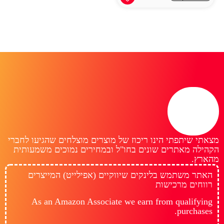
מצאתי שיתפתי הינו ריכוז של מוצרים מוצלחים שהגיעו לחברי
הקהילה מאתרים שונים בחו"ל ובמחירים נמוכים משמעותית
מהארץ.
האתר משתמש בלינקים שיווקיים (אפילייט) המייצרים
רווחים מרכישות
As an Amazon Associate we earn from qualifying
purchases.