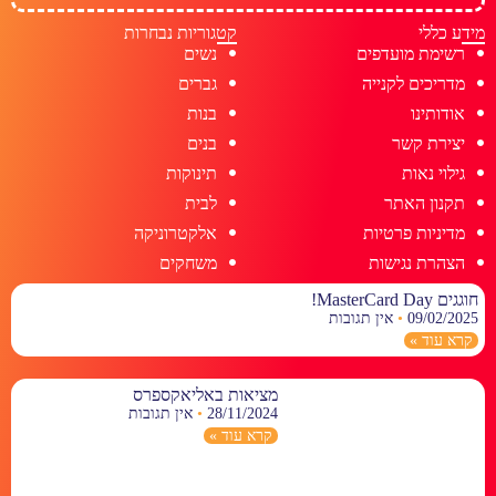
מידע כללי
קטגוריות נבחרות
רשימת מועדפים
נשים
מדריכים לקנייה
גברים
אודותינו
בנות
יצירת קשר
בנים
גילוי נאות
תינוקות
תקנון האתר
לבית
מדיניות פרטיות
אלקטרוניקה
הצהרת נגישות
משחקים
חוגגים MasterCard Day!
09/02/2025
אין תגובות
קרא עוד »
מציאות באליאקספרס
28/11/2024
אין תגובות
קרא עוד »