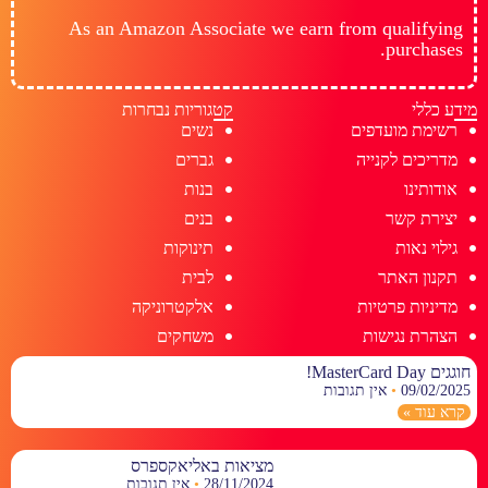
As an Amazon Associate we earn from qualifying
purchases.
מידע כללי
קטגוריות נבחרות
רשימת מועדפים
נשים
מדריכים לקנייה
גברים
אודותינו
בנות
יצירת קשר
בנים
גילוי נאות
תינוקות
תקנון האתר
לבית
מדיניות פרטיות
אלקטרוניקה
הצהרת נגישות
משחקים
חוגגים MasterCard Day!
09/02/2025
אין תגובות
קרא עוד »
מציאות באליאקספרס
28/11/2024
אין תגובות