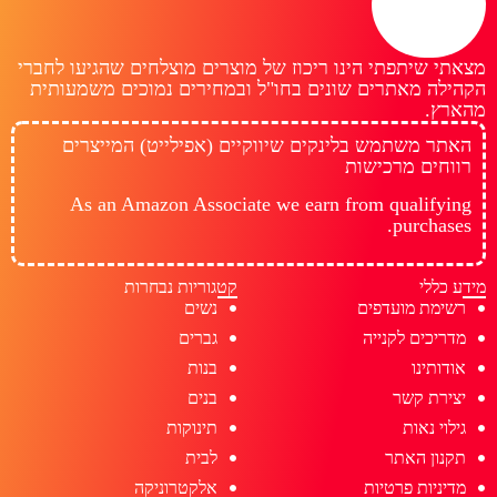
מצאתי שיתפתי הינו ריכוז של מוצרים מוצלחים שהגיעו לחברי
הקהילה מאתרים שונים בחו"ל ובמחירים נמוכים משמעותית
מהארץ.
האתר משתמש בלינקים שיווקיים (אפילייט) המייצרים
רווחים מרכישות
As an Amazon Associate we earn from qualifying
purchases.
מידע כללי
קטגוריות נבחרות
רשימת מועדפים
נשים
מדריכים לקנייה
גברים
אודותינו
בנות
יצירת קשר
בנים
גילוי נאות
תינוקות
תקנון האתר
לבית
מדיניות פרטיות
אלקטרוניקה