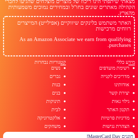
מצאתי שיתפתי הינו ריכוז של מוצרים מוצלחים שהגיעו לחברי
הקהילה מאתרים שונים בחו"ל ובמחירים נמוכים משמעותית
מהארץ.
האתר משתמש בלינקים שיווקיים (אפילייט) המייצרים
רווחים מרכישות
As an Amazon Associate we earn from qualifying
purchases.
מידע כללי
קטגוריות נבחרות
רשימת מועדפים
נשים
מדריכים לקנייה
גברים
אודותינו
בנות
יצירת קשר
בנים
גילוי נאות
תינוקות
תקנון האתר
לבית
מדיניות פרטיות
אלקטרוניקה
הצהרת נגישות
משחקים
חוגגים MasterCard Day!