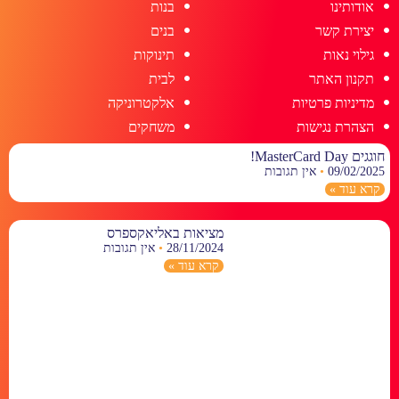
אודותינו
בנות
יצירת קשר
בנים
גילוי נאות
תינוקות
תקנון האתר
לבית
מדיניות פרטיות
אלקטרוניקה
הצהרת נגישות
משחקים
חוגגים MasterCard Day!
09/02/2025
אין תגובות
קרא עוד »
מציאות באליאקספרס
28/11/2024
אין תגובות
קרא עוד »