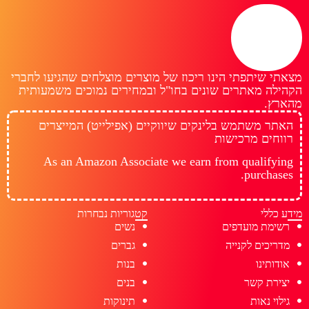
מצאתי שיתפתי הינו ריכוז של מוצרים מוצלחים שהגיעו לחברי
הקהילה מאתרים שונים בחו"ל ובמחירים נמוכים משמעותית
מהארץ.
האתר משתמש בלינקים שיווקיים (אפילייט) המייצרים
רווחים מרכישות
As an Amazon Associate we earn from qualifying
purchases.
מידע כללי
קטגוריות נבחרות
רשימת מועדפים
נשים
מדריכים לקנייה
גברים
אודותינו
בנות
יצירת קשר
בנים
גילוי נאות
תינוקות