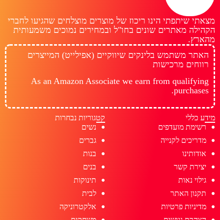
מצאתי שיתפתי הינו ריכוז של מוצרים מוצלחים שהגיעו לחברי
הקהילה מאתרים שונים בחו"ל ובמחירים נמוכים משמעותית
מהארץ.
האתר משתמש בלינקים שיווקיים (אפילייט) המייצרים
רווחים מרכישות
As an Amazon Associate we earn from qualifying
purchases.
מידע כללי
קטגוריות נבחרות
רשימת מועדפים
נשים
מדריכים לקנייה
גברים
אודותינו
בנות
יצירת קשר
בנים
גילוי נאות
תינוקות
תקנון האתר
לבית
מדיניות פרטיות
אלקטרוניקה
הצהרת נגישות
משחקים