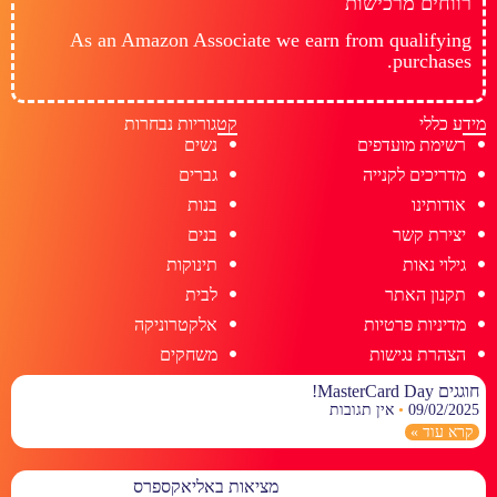
רווחים מרכישות
As an Amazon Associate we earn from qualifying
purchases.
מידע כללי
קטגוריות נבחרות
רשימת מועדפים
נשים
מדריכים לקנייה
גברים
אודותינו
בנות
יצירת קשר
בנים
גילוי נאות
תינוקות
תקנון האתר
לבית
מדיניות פרטיות
אלקטרוניקה
הצהרת נגישות
משחקים
חוגגים MasterCard Day!
09/02/2025
אין תגובות
קרא עוד »
מציאות באליאקספרס