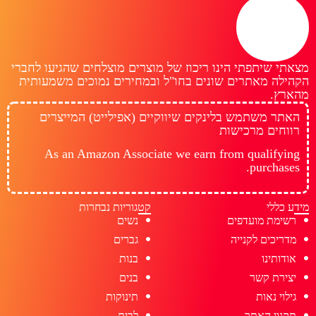
מצאתי שיתפתי הינו ריכוז של מוצרים מוצלחים שהגיעו לחברי
הקהילה מאתרים שונים בחו"ל ובמחירים נמוכים משמעותית
מהארץ.
האתר משתמש בלינקים שיווקיים (אפילייט) המייצרים
רווחים מרכישות
As an Amazon Associate we earn from qualifying
purchases.
מידע כללי
קטגוריות נבחרות
רשימת מועדפים
נשים
מדריכים לקנייה
גברים
אודותינו
בנות
יצירת קשר
בנים
גילוי נאות
תינוקות
תקנון האתר
לבית