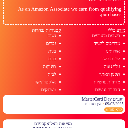
As an Amazon Associate we earn from qualifying
purchases.
מידע כללי
קטגוריות נבחרות
רשימת מועדפים
נשים
מדריכים לקנייה
גברים
אודותינו
בנות
יצירת קשר
בנים
גילוי נאות
תינוקות
תקנון האתר
לבית
מדיניות פרטיות
אלקטרוניקה
הצהרת נגישות
משחקים
חוגגים MasterCard Day!
09/02/2025
אין תגובות
קרא עוד »
מציאות באליאקספרס