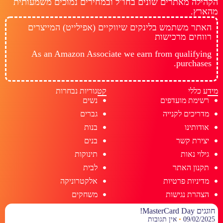
הקהילה מאתרים שונים בחו"ל ובמחירים נמוכים משמעותית
מהארץ.
האתר משתמש בלינקים שיווקיים (אפילייט) המייצרים
רווחים מרכישות
As an Amazon Associate we earn from qualifying
purchases.
מידע כללי
קטגוריות נבחרות
רשימת מועדפים
נשים
מדריכים לקנייה
גברים
אודותינו
בנות
יצירת קשר
בנים
גילוי נאות
תינוקות
תקנון האתר
לבית
מדיניות פרטיות
אלקטרוניקה
הצהרת נגישות
משחקים
חוגגים MasterCard Day!
09/02/2025
אין תגובות