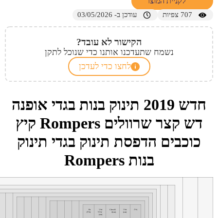
לקניית המוצר
707
צפיות
עודכן ב- 03/05/2026
הקישור לא עובד?
נשמח שתעדכנו אותנו כדי שנוכל לתקן
לחצו כדי לעדכן
חדש 2019 תינוק בנות בגדי אופנה
דש קצר שרוולים Rompers קיץ
כוכבים הדפסת תינוק בגדי תינוק
בנות Rompers
גודל:
אורך
ChestX
אורך
Fit
(cm)
2(cm)
שרוול
(גודל)
(cm)