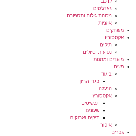
לרכב
גאדג'טים
מכונות גילוח ותספורת
אוזניות
משחקים
אקססוריז
תיקים
נסיעות וטיולים
מועדים ומתנות
נשים
ביגוד
בגדי הריון
הנעלה
אקססוריז
תכשיטים
שעונים
תיקים וארנקים
איפור
גברים