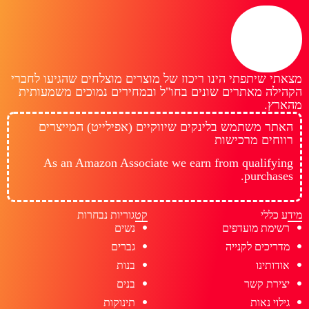
מצאתי שיתפתי הינו ריכוז של מוצרים מוצלחים שהגיעו לחברי
הקהילה מאתרים שונים בחו"ל ובמחירים נמוכים משמעותית
מהארץ.
האתר משתמש בלינקים שיווקיים (אפילייט) המייצרים
רווחים מרכישות
As an Amazon Associate we earn from qualifying
purchases.
מידע כללי
קטגוריות נבחרות
רשימת מועדפים
נשים
מדריכים לקנייה
גברים
אודותינו
בנות
יצירת קשר
בנים
גילוי נאות
תינוקות