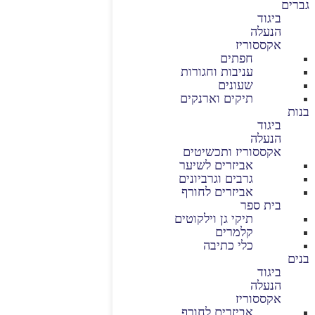
גברים
ביגוד
הנעלה
אקססוריז
חפתים
עניבות וחגורות
שעונים
תיקים וארנקים
בנות
ביגוד
הנעלה
אקססוריז ותכשיטים
אביזרים לשיער
גרבים וגרביונים
אביזרים לחורף
בית ספר
תיקי גן וילקוטים
קלמרים
כלי כתיבה
בנים
ביגוד
הנעלה
אקססוריז
אביזרים לחורף