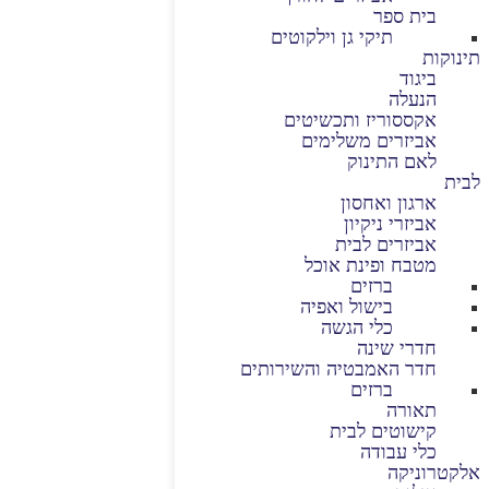
בית ספר
תיקי גן וילקוטים
תינוקות
ביגוד
הנעלה
אקססוריז ותכשיטים
אביזרים משלימים
לאם התינוק
לבית
ארגון ואחסון
אביזרי ניקיון
אביזרים לבית
מטבח ופינת אוכל
ברזים
בישול ואפיה
כלי הגשה
חדרי שינה
חדר האמבטיה והשירותים
ברזים
תאורה
קישוטים לבית
כלי עבודה
אלקטרוניקה