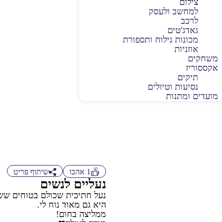
צילום
למחשב ולעסק
לרכב
גאדג'טים
מכונות גילוח ותספורת
אוזניות
משחקים
אקססוריז
תיקים
נסיעות וטיולים
מועדים ומתנות
1
אהבו
שיתוף פריט
נעליים לנשים
נעל חתיכית שכולם בטוחים ששילמתי 
היא גם מאוד נוח לי.
ממליצה בחום!