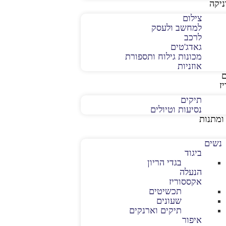
יקה
צילום
למחשב ולעסק
לרכב
גאדג'טים
מכונות גילוח ותספורת
אוזניות
ז
תיקים
נסיעות וטיולים
ומתנות
נשים
ביגוד
בגדי הריון
הנעלה
אקססוריז
תכשיטים
שעונים
תיקים וארנקים
איפור