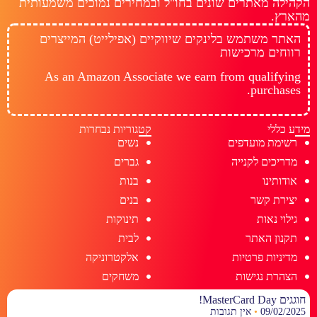
הקהילה מאתרים שונים בחו"ל ובמחירים נמוכים משמעותית
מהארץ.
האתר משתמש בלינקים שיווקיים (אפילייט) המייצרים
רווחים מרכישות
As an Amazon Associate we earn from qualifying
purchases.
מידע כללי
קטגוריות נבחרות
רשימת מועדפים
נשים
מדריכים לקנייה
גברים
אודותינו
בנות
יצירת קשר
בנים
גילוי נאות
תינוקות
תקנון האתר
לבית
מדיניות פרטיות
אלקטרוניקה
הצהרת נגישות
משחקים
חוגגים MasterCard Day!
09/02/2025
אין תגובות