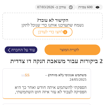
600
צפיות
עודכן ב- 07/03/2026
הקישור לא עובד?
נשמח שתעדכנו אותנו כדי שנוכל לתקן
לחצו כדי לעדכן
עוד על החברה
לקניית המוצר
2 ביקורות עבור
משאבת הנקה דו צדדית
משתמש אנונימי (לא מזוהה)
–
24/05/2025
דורג
1
הספקתי להשתמש איתה חודש ואחר כך היא
מתוך
הפסיקה לעבוד לא עזר איזה חוט השתמשתי,
5