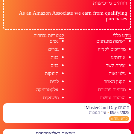
רווחים מרכישות
As an Amazon Associate we earn from qualifying
purchases.
מידע כללי
קטגוריות נבחרות
רשימת מועדפים
נשים
מדריכים לקנייה
גברים
אודותינו
בנות
יצירת קשר
בנים
גילוי נאות
תינוקות
תקנון האתר
לבית
מדיניות פרטיות
אלקטרוניקה
הצהרת נגישות
משחקים
חוגגים MasterCard Day!
09/02/2025
אין תגובות
קרא עוד »
מציאות באליאקספרס