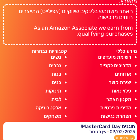
מהארץ.
האתר משתמש בלינקים שיווקיים (אפילייט) המייצרים
רווחים מרכישות
As an Amazon Associate we earn from
qualifying purchases.
מידע כללי
קטגוריות נבחרות
רשימת מועדפים
נשים
מדריכים לקנייה
גברים
אודותינו
בנות
יצירת קשר
בנים
גילוי נאות
תינוקות
תקנון האתר
לבית
מדיניות פרטיות
אלקטרוניקה
הצהרת נגישות
משחקים
חוגגים MasterCard Day!
09/02/2025
אין תגובות
קרא עוד »