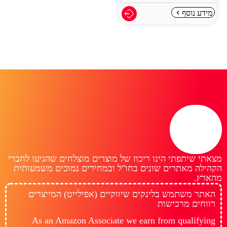
מידע נוסף
מצאתי שיתפתי הינו ריכוז של מוצרים מוצלחים שהגיעו לחברי
הקהילה מאתרים שונים בחו"ל ובמחירים נמוכים משמעותית
מהארץ.
האתר משתמש בלינקים שיווקיים (אפילייט) המייצרים
רווחים מרכישות
As an Amazon Associate we earn from qualifying