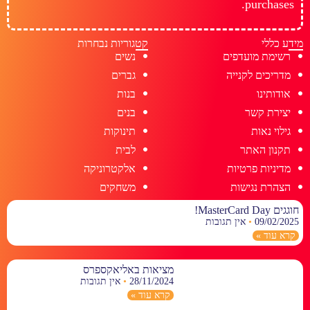
purchases.
מידע כללי
קטגוריות נבחרות
רשימת מועדפים
נשים
מדריכים לקנייה
גברים
אודותינו
בנות
יצירת קשר
בנים
גילוי נאות
תינוקות
תקנון האתר
לבית
מדיניות פרטיות
אלקטרוניקה
הצהרת נגישות
משחקים
חוגגים MasterCard Day!
09/02/2025
אין תגובות
קרא עוד »
מציאות באליאקספרס
28/11/2024
אין תגובות
קרא עוד »