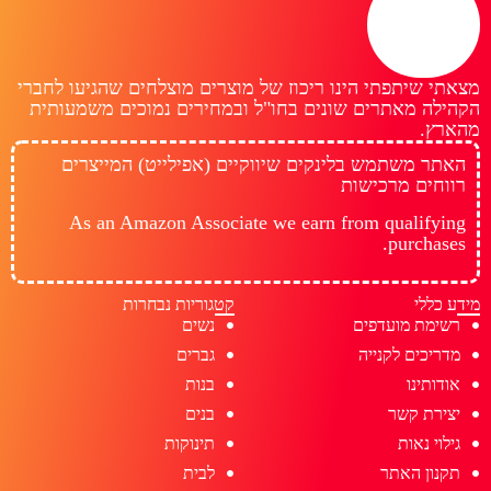
מצאתי שיתפתי הינו ריכוז של מוצרים מוצלחים שהגיעו לחברי
הקהילה מאתרים שונים בחו"ל ובמחירים נמוכים משמעותית
מהארץ.
האתר משתמש בלינקים שיווקיים (אפילייט) המייצרים
רווחים מרכישות
As an Amazon Associate we earn from qualifying
purchases.
מידע כללי
קטגוריות נבחרות
רשימת מועדפים
נשים
מדריכים לקנייה
גברים
אודותינו
בנות
יצירת קשר
בנים
גילוי נאות
תינוקות
תקנון האתר
לבית