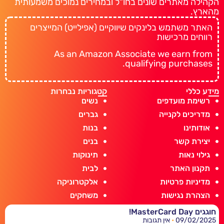
הקהילה מאתרים שונים בחו"ל ובמחירים נמוכים משמעותית
מהארץ.
האתר משתמש בלינקים שיווקיים (אפילייט) המייצרים
רווחים מרכישות
As an Amazon Associate we earn from
qualifying purchases.
מידע כללי
קטגוריות נבחרות
רשימת מועדפים
נשים
מדריכים לקנייה
גברים
אודותינו
בנות
יצירת קשר
בנים
גילוי נאות
תינוקות
תקנון האתר
לבית
מדיניות פרטיות
אלקטרוניקה
הצהרת נגישות
משחקים
חוגגים MasterCard Day!
09/02/2025
אין תגובות