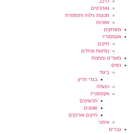
לרכב
גאדג'טים
מכונות גילוח ותספורת
אוזניות
משחקים
אקססוריז
תיקים
נסיעות וטיולים
מועדים ומתנות
נשים
ביגוד
בגדי הריון
הנעלה
אקססוריז
תכשיטים
שעונים
תיקים וארנקים
איפור
גברים