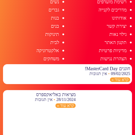
רשימת מועדפים
נשים
מדריכים לקנייה
גברים
אודותינו
בנות
יצירת קשר
בנים
גילוי נאות
תינוקות
תקנון האתר
לבית
מדיניות פרטיות
אלקטרוניקה
הצהרת נגישות
משחקים
חוגגים MasterCard Day!
09/02/2025
אין תגובות
קרא עוד »
מציאות באליאקספרס
28/11/2024
אין תגובות
קרא עוד »