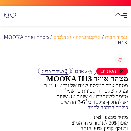
עמוד הבית
/
אלקטרוניקה
/
גאדג'טים
/ מטהר אוויר MOOKA
H13
הסתיים
2
אהבו
שיתוף פריט
מטהר אוויר MOOKA H13
מטהר אויר המכסה שטח של עד 112 מ”ר
פעולה שקטה וחסכונית בחשמל
טיימר לשעתיים / 4 שעות / 8 שעות
יש להחליף פילטר כל 3-6 חודשים
פילטר החלפה לקניה
מחיר מבצע: 69$
קופון 30$ לאיסוף מדף המוצר
ובנוסף קופון 30% הנחה