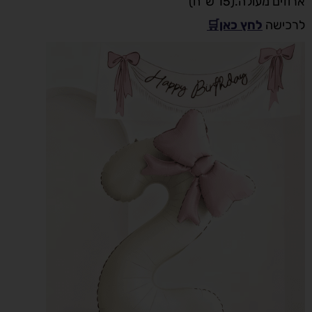
ארוזים מעולה.(15 ש"ח)
לרכישה
לחץ כאן🛒