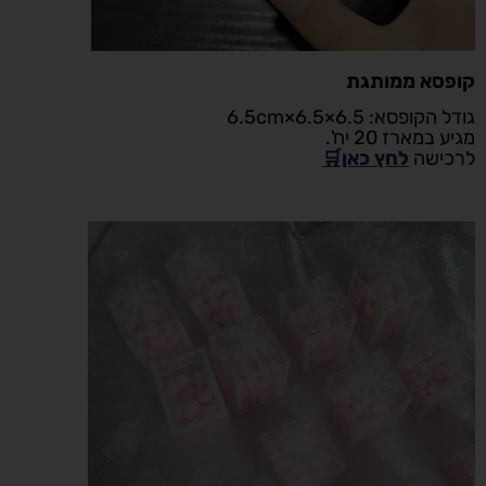
קופסא ממותגת
גודל הקופסא: 6.5×6.5×6.5cm
מגיע במארז 20 יח'.
לרכישה
לחץ כאן🛒