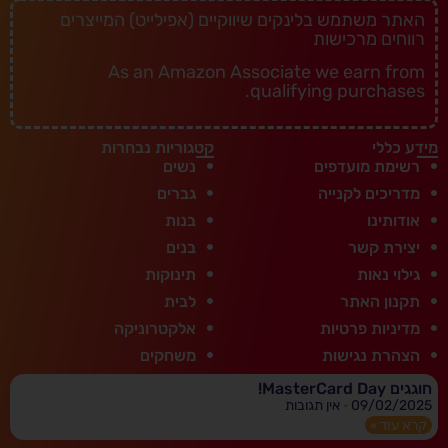
האתר משתמש בלינקים שיווקיים (אפילייט) המייצרים
רווחים מרכישות
As an Amazon Associate we earn from
qualifying purchases.
מידע כללי
קטגוריות נבחרות
רשימת מועדפים
נשים
מדריכים לקנייה
גברים
אודותינו
בנות
יצירת קשר
בנים
גילוי נאות
תינוקות
תקנון האתר
לבית
מדיניות פרטיות
אלקטרוניקה
הצהרת נגישות
משחקים
חוגגים MasterCard Day!
09/02/2025
אין תגובות
קרא עוד »