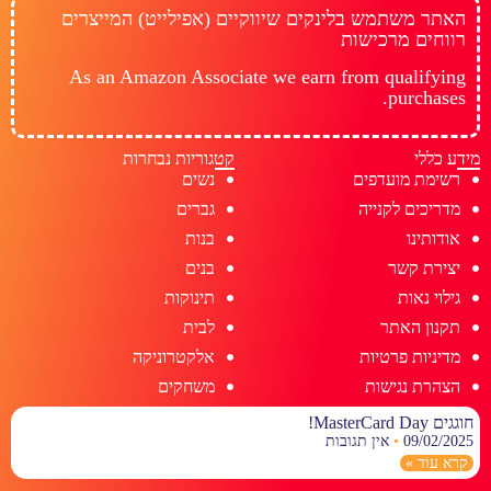
האתר משתמש בלינקים שיווקיים (אפילייט) המייצרים
רווחים מרכישות
As an Amazon Associate we earn from qualifying
purchases.
מידע כללי
קטגוריות נבחרות
רשימת מועדפים
נשים
מדריכים לקנייה
גברים
אודותינו
בנות
יצירת קשר
בנים
גילוי נאות
תינוקות
תקנון האתר
לבית
מדיניות פרטיות
אלקטרוניקה
הצהרת נגישות
משחקים
חוגגים MasterCard Day!
09/02/2025
אין תגובות
קרא עוד »