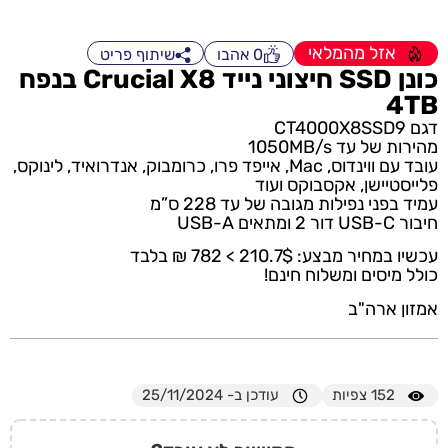
אזל מהמלאי
0
אהבו
שיתוף פריט
כונן SSD חיצוני נייד Crucial X8 בנפח
4TB
דגם CT4000X8SSD9
מהירות של עד 1050MB/s
עובד עם ווינדוס, Mac, אייפד פרו, כרומבוק, אנדרואיד, לינוקס,
פלייסטיישן, אקסבוקס ועוד
עמיד בפני נפילות מגובה של עד 228 ס”מ
חיבור USB-C דור 2 ומתאים USB-A
עכשיו במחיר מבצע: 210.7$ > 782 ₪ בלבד
כולל מיסים ומשלוח חינם!
אמזון ארה"ב
152
צפיות
עודכן ב- 25/11/2024