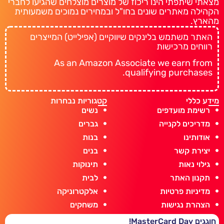
מצאתי שיתפתי הינו ריכוז של מוצרים מוצלחים שהגיעו לחברי
הקהילה מאתרים שונים בחו"ל ובמחירים נמוכים משמעותית
מהארץ.
האתר משתמש בלינקים שיווקיים (אפילייט) המייצרים
רווחים מרכישות
As an Amazon Associate we earn from
qualifying purchases.
מידע כללי
קטגוריות נבחרות
רשימת מועדפים
נשים
מדריכים לקנייה
גברים
אודותינו
בנות
יצירת קשר
בנים
גילוי נאות
תינוקות
תקנון האתר
לבית
מדיניות פרטיות
אלקטרוניקה
הצהרת נגישות
משחקים
חוגגים MasterCard Day!