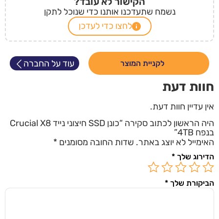
הקישור לא עובד?
נשמח שתעדכנו אותנו כדי שנוכל לתקן
לחצו כדי לעדכן
עוד על החברה
לקניית המוצר
חוות דעת
אין עדיין חוות דעת.
היה הראשון לכתוב סקירה “כונן SSD חיצוני נייד Crucial X8
בנפח 4TB”
האימייל לא יוצג באתר.
שדות החובה מסומנים
*
הדירוג שלך
*
הביקורת שלך
*
השארו מעודכנים