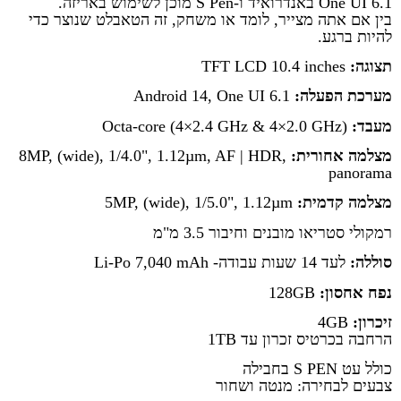
One UI 6.1 באנדרואיד ו-S Pen מוכן לשימוש באריזה.
בין אם אתה מצייר, לומד או משחק, זה הטאבלט שנוצר כדי
להיות ברגע.
תצוגה:
TFT LCD 10.4 inches
מערכת הפעלה:
Android 14, One UI 6.1
מעבד:
Octa-core (4×2.4 GHz & 4×2.0 GHz)
מצלמה אחורית:
8MP, (wide), 1/4.0", 1.12µm, AF | HDR,
panorama
מצלמה קדמית:
5MP, (wide), 1/5.0", 1.12µm
רמקולי סטריאו מובנים וחיבור 3.5 מ"מ
סוללה:
לעד 14 שעות עבודה- Li-Po 7,040 mAh
נפח אחסון:
128GB
זיכרון:
4GB
הרחבה בכרטיס זכרון עד 1TB
כולל עט S PEN בחבילה
צבעים לבחירה: מנטה ושחור