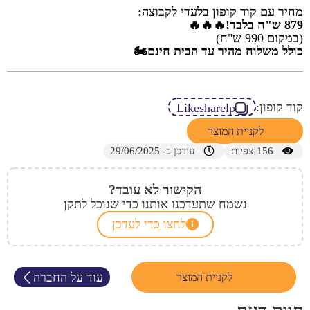
מחיר עם קוד קופון בלעדי לקבוצה:
879 ש"ח בלבד!🔥🔥🔥
(במקום 990 ש"ח)
כולל משלוח מהיר עד הבית חינם🏍️
קוד קופון:
Likesharelp
לקניית המוצר
156
צפיות
עודכן ב- 29/06/2025
הקישור לא עובד?
נשמח שתעדכנו אותנו כדי שנוכל לתקן
לחצו כדי לעדכן
עוד על החברה
לקניית המוצר