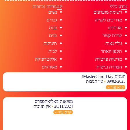
מידע כללי
קטגוריות נבחרות
רשימת מועדפים
נשים
מדריכים לקנייה
גברים
אודותינו
בנות
יצירת קשר
בנים
גילוי נאות
תינוקות
תקנון האתר
לבית
מדיניות פרטיות
אלקטרוניקה
הצהרת נגישות
משחקים
חוגגים MasterCard Day!
09/02/2025
אין תגובות
קרא עוד »
מציאות באליאקספרס
28/11/2024
אין תגובות
קרא עוד »