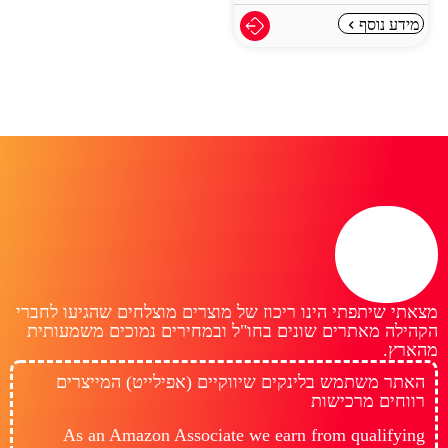
מידע נוסף
מצאתי שיתפתי הינו ריכוז של מוצרים מוצלחים שהגיעו לחברי
הקהילה מאתרים שונים בחו"ל ובמחירים נמוכים משמעותית
מהארץ.
האתר משתמש בלינקים שיווקיים (אפילייט) המייצרים
רווחים מרכישות
As an Amazon Associate we earn from qualifying