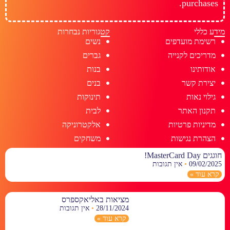
purchases.
מידע כללי
קטגוריות נבחרות
רשימת מועדפים
נשים
מדריכים לקנייה
גברים
אודותינו
בנות
יצירת קשר
בנים
גילוי נאות
תינוקות
תקנון האתר
לבית
מדיניות פרטיות
אלקטרוניקה
הצהרת נגישות
משחקים
חוגגים MasterCard Day!
09/02/2025
אין תגובות
קרא עוד »
מציאות באליאקספרס
28/11/2024
אין תגובות
קרא עוד »