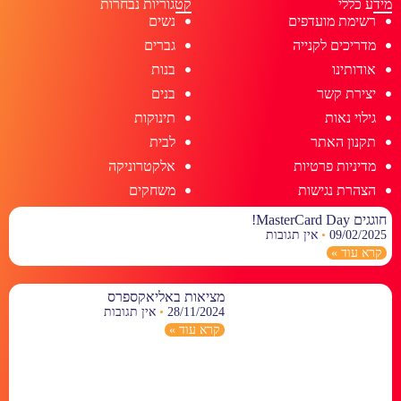
מידע כללי
קטגוריות נבחרות
רשימת מועדפים
נשים
מדריכים לקנייה
גברים
אודותינו
בנות
יצירת קשר
בנים
גילוי נאות
תינוקות
תקנון האתר
לבית
מדיניות פרטיות
אלקטרוניקה
הצהרת נגישות
משחקים
חוגגים MasterCard Day!
09/02/2025
אין תגובות
קרא עוד »
מציאות באליאקספרס
28/11/2024
אין תגובות
קרא עוד »