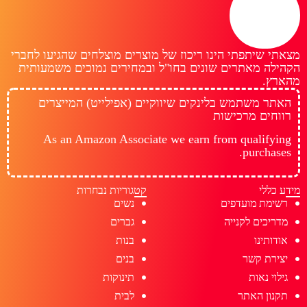
מצאתי שיתפתי הינו ריכוז של מוצרים מוצלחים שהגיעו לחברי
הקהילה מאתרים שונים בחו"ל ובמחירים נמוכים משמעותית
מהארץ.
האתר משתמש בלינקים שיווקיים (אפילייט) המייצרים
רווחים מרכישות
As an Amazon Associate we earn from qualifying
purchases.
מידע כללי
קטגוריות נבחרות
רשימת מועדפים
נשים
מדריכים לקנייה
גברים
אודותינו
בנות
יצירת קשר
בנים
גילוי נאות
תינוקות
תקנון האתר
לבית