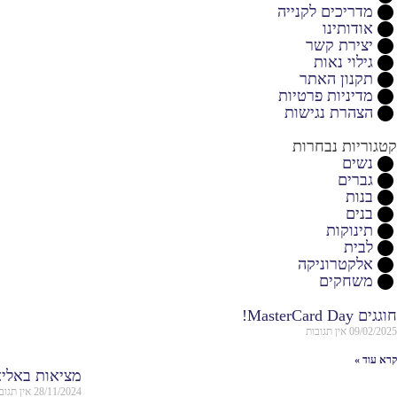
מדריכים לקנייה
אודותינו
יצירת קשר
גילוי נאות
תקנון האתר
מדיניות פרטיות
הצהרת נגישות
קטגוריות נבחרות
נשים
גברים
בנות
בנים
תינוקות
לבית
אלקטרוניקה
משחקים
חוגגים MasterCard Day!
09/02/2025
אין תגובות
קרא עוד »
מציאות באלי
28/11/2024
אין תגוב