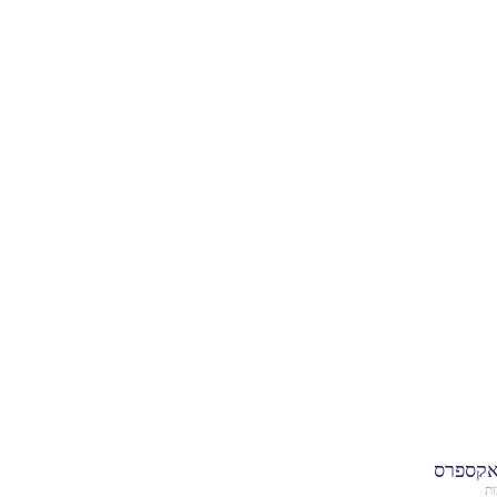
אקספרס
ות