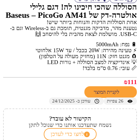
הסוללה שהכי חיכינו לה! דגם גלילי
אולטרה-דק של Baseus – PicoGo AM41
אחת הסוללות הדקות והנוחות ביותר שיש!
נטענת מהר, מדביקה מגנטית, תומכת גם ב-Wireless וגם ב-
USB-C. מושלמת לצאת מהבית בלי להיסחב 🙌
🔋 נפח: 5000mAh
⚡ טעינה מהירה: 20W בכבל / עד 15W אלחוטי
🧲 מגנט חזק: 11N (מחזיק מעולה על הטלפון)
💡 אינדיקציה למצב הסוללה + נורות LED
📏 עובי: 0.76 ס”מ בלבד!
₪
111
לקניית המוצר
26
צפיות
עודכן ב- 24/12/2025
הקישור לא עובד?
נשמח שתעדכנו אותנו כדי שנוכל לתקן
לחצו כדי לעדכן