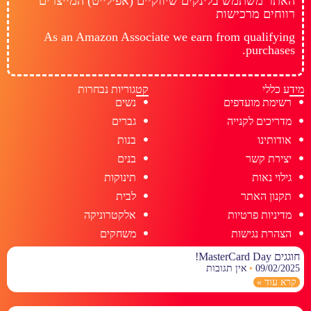
האתר משתמש בלינקים שיווקיים (אפילייט) המייצרים
רווחים מרכישות
As an Amazon Associate we earn from qualifying
purchases.
מידע כללי
קטגוריות נבחרות
רשימת מועדפים
נשים
מדריכים לקנייה
גברים
אודותינו
בנות
יצירת קשר
בנים
גילוי נאות
תינוקות
תקנון האתר
לבית
מדיניות פרטיות
אלקטרוניקה
הצהרת נגישות
משחקים
חוגגים MasterCard Day!
09/02/2025
אין תגובות
קרא עוד »