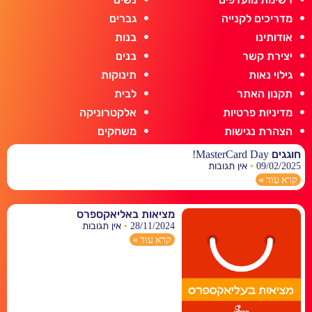
מדריכים לקנייה
גברים
אודותינו
בנות
יצירת קשר
בנים
גילוי נאות
תינוקות
תקנון האתר
לבית
מדיניות פרטיות
אלקטרוניקה
הצהרת נגישות
משחקים
חוגגים MasterCard Day!
09/02/2025
אין תגובות
קרא עוד »
מציאות באליאקספרס
28/11/2024
אין תגובות
קרא עוד »