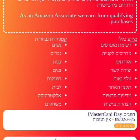
רווחים מרכישות
As an Amazon Associate we earn from qualifying
purchases.
מידע כללי
קטגוריות נבחרות
רשימת מועדפים
נשים
מדריכים לקנייה
גברים
אודותינו
בנות
יצירת קשר
בנים
גילוי נאות
תינוקות
תקנון האתר
לבית
מדיניות פרטיות
אלקטרוניקה
הצהרת נגישות
משחקים
חוגגים MasterCard Day!
09/02/2025
אין תגובות
קרא עוד »