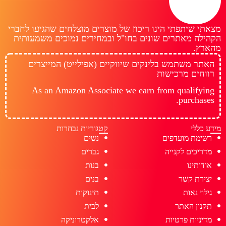
מצאתי שיתפתי הינו ריכוז של מוצרים מוצלחים שהגיעו לחברי
הקהילה מאתרים שונים בחו"ל ובמחירים נמוכים משמעותית
מהארץ.
האתר משתמש בלינקים שיווקיים (אפילייט) המייצרים
רווחים מרכישות
As an Amazon Associate we earn from qualifying
purchases.
מידע כללי
קטגוריות נבחרות
רשימת מועדפים
נשים
מדריכים לקנייה
גברים
אודותינו
בנות
יצירת קשר
בנים
גילוי נאות
תינוקות
תקנון האתר
לבית
מדיניות פרטיות
אלקטרוניקה