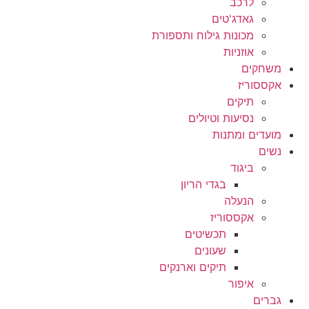
לרכב
גאדג'טים
מכונות גילוח ותספורת
אוזניות
משחקים
אקססוריז
תיקים
נסיעות וטיולים
מועדים ומתנות
נשים
ביגוד
בגדי הריון
הנעלה
אקססוריז
תכשיטים
שעונים
תיקים וארנקים
איפור
גברים