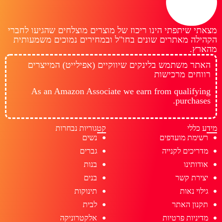
מצאתי שיתפתי הינו ריכוז של מוצרים מוצלחים שהגיעו לחברי
הקהילה מאתרים שונים בחו"ל ובמחירים נמוכים משמעותית
מהארץ.
האתר משתמש בלינקים שיווקיים (אפילייט) המייצרים
רווחים מרכישות
As an Amazon Associate we earn from qualifying
purchases.
מידע כללי
קטגוריות נבחרות
רשימת מועדפים
נשים
מדריכים לקנייה
גברים
אודותינו
בנות
יצירת קשר
בנים
גילוי נאות
תינוקות
תקנון האתר
לבית
מדיניות פרטיות
אלקטרוניקה