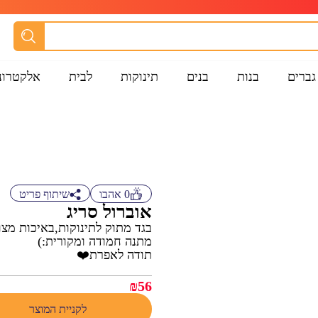
גברים
בנות
בנים
תינוקות
לבית
אלקטרונ
0
אהבו
שיתוף פריט
אוברול סריג
בגד מתוק לתינוקות,באיכות מצ
מתנה חמודה ומקורית:)
תודה לאפרת❤️
₪
56
לקניית המוצר