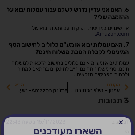
6. האם אני עדיין נדרש לשלם עבור עמלות יבוא על
ההזמנה שלי?
אין שינויים במדיניות הפיקדון על עמלת יבוא של
Amazon.com.
7. האם עמלות יבוא או מע"מ כלולים לחישוב הסף
המינימלי לקבלת הטבת משלוח חינם?
עמלות יבוא ומע"מ אינם כלולים בחישוב הזכאות למשלוח
חינם. סף משלוח החינם חייב להתקיים בהתאם למחיר
ולכמות הפריטים הזכאים..
הקודם
הבא
אמזון – מילוי הכתובת למשלוח
Amazon prime- מועדון המנויים של אמזון.
3 תגובות
דבי
15/11/2023 בשעה 22:43
הגיב:
השארו מעודכנים
הי,