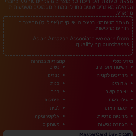
מצאתי שיתפתי הינו ריכוז של מוצרים מוצלחים שהגיעו לחברי
הקהילה מאתרים שונים בחו"ל ובמחירים נמוכים משמעותית
מהארץ.
האתר משתמש בלינקים שיווקיים (אפילייט) המייצרים
רווחים מרכישות
As an Amazon Associate we earn from
qualifying purchases.
מידע כללי
קטגוריות נבחרות
רשימת מועדפים
נשים
מדריכים לקנייה
גברים
אודותינו
בנות
יצירת קשר
בנים
גילוי נאות
תינוקות
תקנון האתר
לבית
מדיניות פרטיות
אלקטרוניקה
הצהרת נגישות
משחקים
חוגגים MasterCard Day!