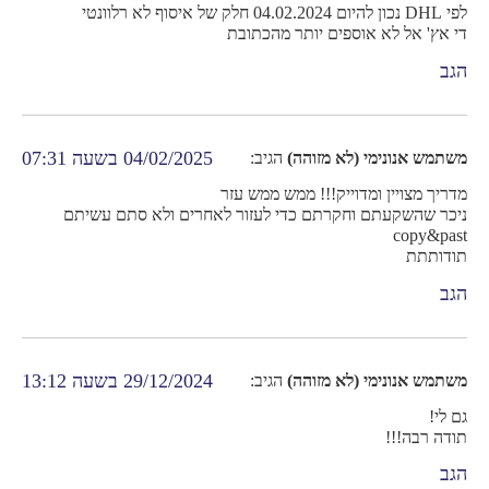
לפי DHL נכון להיום 04.02.2024 חלק של איסוף לא רלוונטי
די אץ' אל לא אוספים יותר מהכתובת
הגב
04/02/2025 בשעה 07:31
משתמש אנונימי (לא מזוהה)
הגיב:
מדריך מצויין ומדוייק!!! ממש ממש עזר
ניכר שהשקעתם וחקרתם כדי לעזור לאחרים ולא סתם עשיתם
copy&past
תודותתת
הגב
29/12/2024 בשעה 13:12
משתמש אנונימי (לא מזוהה)
הגיב:
גם לי!
תודה רבה!!!
הגב