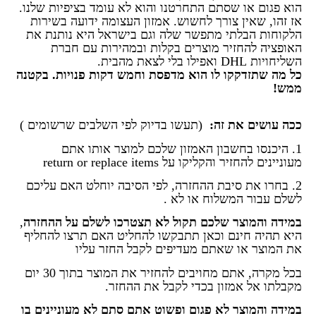
הוא פגום או שסתם התחרטנו והוא לא עומד בציפיות שלנו.
אז זהו, שאין צורך לחשוש. אמזון העצומה ידועה בשירות
הלקוחות הבלתי מתפשר שלה וגם בישראל היא נותנת את
האופציה להחזיר מוצרים בקלות ובמהירות עם חברת
השליחויות DHL ואפילו בלי לצאת מהבית.
כל מה שתזדקקו לו הוא מדפסת וחמש דקות פנויות. בקטנה
ממש!
ככה עושים את זה:
(תעשו בדיוק לפי השלבים שרשומים )
1. היכנסו בחשבון האמזון שלכם למוצר אותו אתם
מעוניינים להחזיר והקליקו על return or replace items
2. בחרו את סיבת ההחזרה, לפי הסיבה יוחלט האם עליכם
לשלם עבור המשלוח או לא .
במידה והמוצר שלכם תקול לא תצטרכו לשלם על ההחזרה
,
היא תהיה חינם וכאן תתבקשו להחליט האם תרצו להחליף
את המוצר או שאתם מעדיפים לקבל החזר עליו
בכל מקרה, אתם מחויבים להחזיר את המוצר בתוך 30 יום
מקבלתו אל אמזון בכדי לקבל את ההחזר.
במידה והמוצר לא פגום ופשוט אתם סתם לא מעוניינים בו