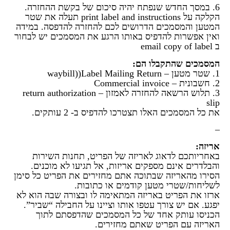
6. במסך החדש שנפתח יהיה סיכום של בקשת ההחזרה.
הקלקה על print label and instructions תעלה את שטר
המטען והמסמכים הדרושים לכם להחזרה להדפסה. במידה
ואין אפשרות להדפיס באותו הרגע את המסמכים יש לבחור
ב email copy of label
המסמכים שהתקבלו הם:
1. שטר מטען – waybill))Label Mailing Return
2. חשבונית – Commercial invoice
3. תלוש הרשאה להחזרה לאמזון – return authorization
slip
את כל המסמכים האלו תצטרכו להדפיס ב- 2 עותקים.
–
אריזה:
באחריותכם לדאוג לאריזה של הפריט, תחנות השירות
והבלדרים אינם מספקים אריזות, אל תגיעו לא מוכנים.
הסירו מהאריזה שבתוכה אתם מחזירים את הפריט כל סימן
לשליחות/שטרי מטען קודמים או כתובות.
ארזו את הפריט באריזה המתאימה לו ובצורה שבה הוא לא
יפגע. אם יש צורך עטפו אותו וציינו על החבילה “שביר”.
הכניסו עותק אחד של כל המסמכים שהדפסתם לתוך
האריזה עם הפריט שאתם מחזירים.