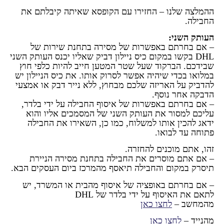
ההמלצה שלנו – החזירו עם הקופסא שאיתה קיבלתם את
החבילה.
העותק השני:
– אם בחרתם באפשרות של מסירה בתחנת שירות של
DHL בקשו במקום כיס ניילון דביק שאליו יכנס העותק השני
שבידכם. הברקוד שעל שטר המטען חייב להיות כלפי חוץ
במלואו בכדי שיהיה אפשר לסרוק אותו. את כיס הניילון יש
להדביק על האריזה שלכם מבחוץ, ללא נייר דבק או אמצעי
הדבקה אחר נוסף.
– אם בחרתם באפשרות של איסוף החבילה על ידי בלדר,
עליכם למסור את העותק השני של המסמכים אליו והוא
ידאג להכין אותו למשלוח, כמו כן, השאירו את החבילה
פתוחה עד לבואו.
זהו, אתם מוכנים להחזרה.
– אם אתם מוסרים את החבילה בתחנת מסירה הניירת
תיסרק במקום והחבילה תיאסף מהמרכז ביום העסקים הבא.
– אם בחרתם באופציה של איסוף מהבית או המשרד, יש
לתאם את האיסוף על ידי בלדר של DHL
מהמחשב –
לחצו כאן
מהנייד –
לחצו כאן