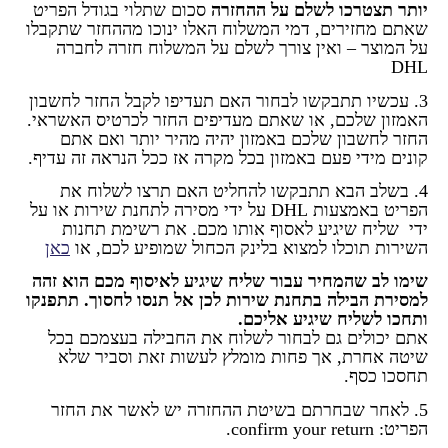
יותר תצטרכו לשלם על ההחזרה
סכום שתלוי בגודל הפריט
שאתם מחזירים, דמי המשלוח האלו ינוכו מההחזר שתקבלו
על המוצר – ואין צורך לשלם על המשלוח חזרה לחברה
DHL
3. עכשיו תתבקשו לבחור האם תעדיפו לקבל החזר לחשבון
האמזון שלכם, או שאתם מעדיפים החזר לכרטיס האשראי.
החזר לחשבון שלכם באמזון יהיה מהיר יותר ואם אתם
קונים מידי פעם באמזון בכל מקרה אז ככל הנראה זה עדיף.
4. בשלב הבא תתבקשו להחליט האם תרצו לשלוח את
הפריט באמצעות DHL על ידי מסירה לתחנת שירות או על
ידי שליח שיגיע לאסוף אותו מכם. את רשימת תחנות
השירות תוכלו למצוא בלינק הכחול שמופיע לכם, או
כאן
שימו לב שהמחיר עבור שליח שיגיע לאיסוף מכם הוא זהה
למסירת הבילה בתחנת שירות לכן אל תנסו לחסוך. תתפנקו
ותחכו לשליח שיגיע אליכם.
אתם יכולים גם לבחור לשלוח את החבילה בעצמכם בכל
שיטה אחרת, אך פחות מומלץ לעשות זאת וסביר שלא
תחסכו כסף.
5. לאחר שבחרתם בשיטת ההחזרה יש לאשר את החזר
הפריט: confirm your return.