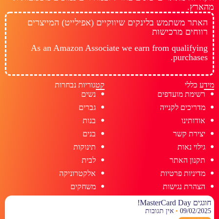
מהארץ.
האתר משתמש בלינקים שיווקיים (אפילייט) המייצרים
רווחים מרכישות
As an Amazon Associate we earn from qualifying
purchases.
מידע כללי
קטגוריות נבחרות
רשימת מועדפים
נשים
מדריכים לקנייה
גברים
אודותינו
בנות
יצירת קשר
בנים
גילוי נאות
תינוקות
תקנון האתר
לבית
מדיניות פרטיות
אלקטרוניקה
הצהרת נגישות
משחקים
חוגגים MasterCard Day!
09/02/2025
אין תגובות