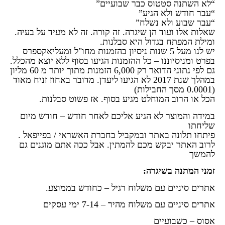
“לא השתנה סטטוס כבר שבועיים”
“עבר חודש ולא הגיע”
“עבר שבוע ולא נשלח”
שאלות אלו ועוד הן שיגרה. זה קורה. זה לא מעיד על בעיה.
ומילת המפתח בגדול היא סבלנות.
יש לנו מעל 5 שנות ניסיון בהזמנות מחו"ל ומעליאקספרס
בפרט ומניסיוננו – כל ההזמנות הגיעו בסוף ללא יוצא מהכלל.
גם לפי נתוני הדואר רק 6,000 הזמנות מתוך יותר מ 60 מליון
במהלך שנת 2017 לא הגיעו ליעדן. מדובר באחוז זניח מאוד
(0.0001 מסך החבילות)
הכל או הרוב המוחלט מגיע בסוף. אז פשוט סבלנות.
במידה והמוצר לא הגיע אליכם לאחר חודש – חודש מיום
שליחתו
פיתחו תלונה באתר ובמקביל בחברת האשראי / בפייפאל .
לרוב האתר יבקש מכם להמתין. אבל ככה אתם מוגנים גם
להמשך
זמני המתנה בשיגרה
:
אתרים סיניים עם משלוח רגיל – כחודש בממוצע.
אתרים סיניים עם משלוח מהיר – 7-14 ימי עסקים
אסוס – כשבועיים