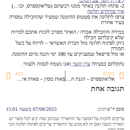
ליצירת קשר עם המוכר
2- פתחו תלונה באתר ממנו רכשתם (עליאקספרס, וכו…)
איך פותחים תלונה
צרפו לתלונה את סטטוס ההזמנה שמעיד שהחבילה נמסרה
בעיר אחרת
במידה והחבילה אבדה / האתר מסרב לזכות אתכם למרות
שלא קיבלתם חבילה
ניתן לפתוח תלונה מול חברת האשראי – לדווח על כשל
תמורה
או מול פייפאל שמעניקים עד 180 ימי הגנה מיום ההזמנה.
נתקלתם בבעיה?
צרו קשר
ואנו נשמח לנסות ולעזור.
הקודם
הבא
אליאקספרס – הגנת הצרכן הAliExspress
פאות מסין – פאות איכותיות בהזמנה אישית -הסבר והדרכה
תגובה אחת
07/08/2023 בשעה 15:01
כוכב יו"ט
הגיב:
צריכים לחכות על המוצר עד התאריך שכתוב שזה יגיע לכל מוצר יש
תאריך הגעה ואם זה לא מגיע עד התאריך צריכים לפתוח תלונה הכי
מהר שיש