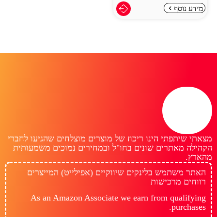
מידע נוסף
מצאתי שיתפתי הינו ריכוז של מוצרים מוצלחים שהגיעו לחברי
הקהילה מאתרים שונים בחו"ל ובמחירים נמוכים משמעותית
מהארץ.
האתר משתמש בלינקים שיווקיים (אפילייט) המייצרים
רווחים מרכישות
As an Amazon Associate we earn from qualifying
purchases.