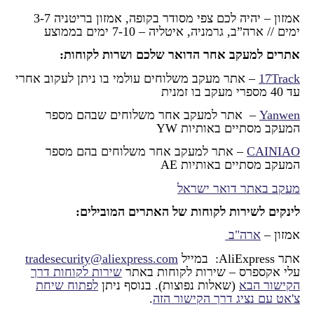
אמזון – יהיה לכם צפי מסודר בקופה, אמזון בריטניה 3-7
ימים // ארה”ב, גרמניה, איטליה – 7-10 ימים בממוצע
אתרים למעקב אחר הדואר שלכם ושרות לקוחות:
17Track
– אתר מעקב משלוחים עולמי בו ניתן לעקוב אחרי
עד 40 מספרי מעקב בו זמנית
Yanwen
– אתר למעקב אחר משלוחים שבהם מספר
המעקב מסתיים באותיות YW
CAINIAO
– אתר למעקב אחר משלוחים בהם מספר
המעקב מסתיים באותיות AE
מעקב באתר דואר ישראל
לינקים לשירות לקוחות של האתרים המובילים:
אמזון –
ארה"ב
אתר AliExpress: במייל
tradesecurity@aliexpress.com
עלי אקספרס – שירות לקוחות באתר
שירות לקוחות דרך
הקישור הבא
(שאלות נפוצות). בנוסף ניתן
לפתוח שיחת
צ'אט עם נציג דרך הקישור הזה
.