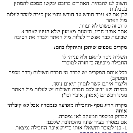
חשוב לנו להבהיר. האתרים ברובם יבקשו ממכם להמתין
בסבלנות
לכן אם לא עבר חודש עד חודש וחצי אין סיבה למהר לעלות
מול האתר
לרוב זה פשוט לא יעזור.
אתר אמזון חריג, הזמנות מאמזון שלא הגיעו לאחר 3
שבועות כבר אפשרי לעלות מול האתר ולברר את הסיבה
מקרים נוספים שיתכן ותיתקלו בהם:
השליח ניסה לתאם ולא עניתי לו
החבילה מופיעה כ”חזרה למוכר”
בכל אותם המקרים יש לברר מי חברת השילוח (דרך מספר
המעקב)
וליצור איתם קשר לנסיון תיאום נוסף.
במידה ולא ידוע לכם חברת השילוח יש לעלות מול האתר
ממנו רכשתם (אמזון, איביי וכו’)
מקרה חריג נוסף -החבילה מופיעה כנמסרה אבל לא קיבלתי
אותה
לבדוק במספר המעקב לאן נמסרה.
אם נמסרה בעיר שונה מהכתובת שלכם:
1- פנו למוכר ותשאלו אותו בדיוק איפה החבילה נמצאת –