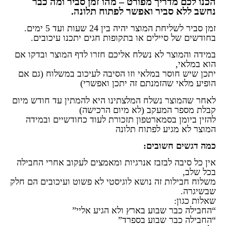
הכנו לכם מדריך מפורט – מהו זמן סביר ומה כבר
נחשב ללא סביר ואפשר לפתוח תלונה.
זמן סביר לשליחת המוצר יהיה בין 24 שעות ועד 5 ימים.
בחודשים של סיילים או בתקופות חגים יתכנו עיכובים.
במידה והמוצר לא נשלח אליכם חזרו לדף המוצר ובדקו אם
הוא במלאי,
יתכן שיש חוסר במלאי וזו הסיבה לעיכוב במשלוח (גם אם
הופיע מלאי שהזמנתם זה יתכן ואפשרי)
לאחר שהמוצר נשלח
המלצתינו היא להמתין עד חודש מיום
קבלת מספר המעקב (לא מיום הרכישה)
להזין ביומן בסמארטפון תזכורת לעוד כחודשיים ובמידה
המוצר לא מגיע לפתוח תלונה
כמה דגשים חשובים
:
אין כל סיבה לבזבז אנרגיות ומאמצים לעקוב אחרי החבילה
בכל שלב,
משלוח חבילות זה נושא לוגיסטי לא פשוט ועיכובים הם חלק
שבשיגרה.
שאלות כגון:
“החבילה כבר שבוע בארץ ולא הגיע אליי”
“החבילה כבר שבוע בספרד”