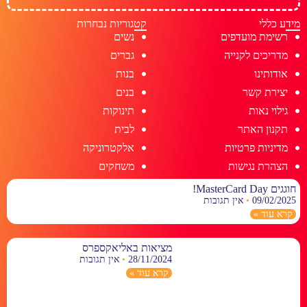
מידע כללי
קטגוריות נבחרות
רשימת מועדפים
נשים
מדריכים לקנייה
גברים
אודותינו
בנות
יצירת קשר
בנים
גילוי נאות
תינוקות
תקנון האתר
לבית
מדיניות פרטיות
אלקטרוניקה
הצהרת נגישות
משחקים
חוגגים MasterCard Day!
09/02/2025
אין תגובות
קרא עוד »
מציאות באליאקספרס
28/11/2024
אין תגובות
קרא עוד »