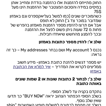
החוק מתייחס להזמנות אלו כהזמנה בודדת ומחייב אותן
במיסים במידה והסכום המצטבר של ההזמנות הינו מעל
75$
כשהמוכרים שונים (כמו למשל בעליאקספרס וגם באמזון
שמדובר במוכר צד ג’) החוק לא תופס
אבל אם תרצו להזמין מספר הזמנות מאמזון בהפרש של
פחות מ 72 שעות ניתן פשוט לפצל את ההזמנה
ובכך להמנע מהחשש שיאחדו חבילות.
שלב א’: להזין מספר כתובות באמזון
נכנס ל My account ושם נבחר My addresses – כך זה
נראה:
יש מספר דגשים להזנת כתובת באמזון- מידע חשוב
ממליצים לקרוא את המדריך –
איך למלא את הכתובת
באמזון
שלב ב’: לבחור 2 כתובות שונות או 2 שמות שונים
באותה כתובת
נתקדם בקניה עד לשלב הסופי.
בשלב הסופי הכפתור הצהוב יראה “BUY NOW” כך תדעו
שאין שלב נוסף.
בשלב זה מתחת לכתובת למשלוח תופיע האפשרות “ship