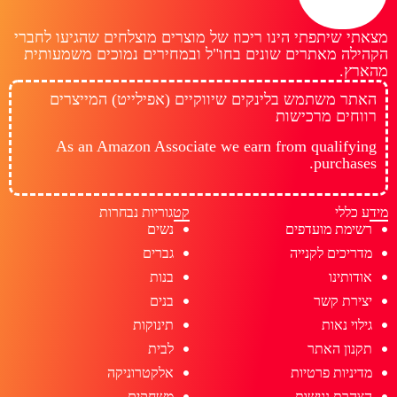
מצאתי שיתפתי הינו ריכוז של מוצרים מוצלחים שהגיעו לחברי
הקהילה מאתרים שונים בחו"ל ובמחירים נמוכים משמעותית
מהארץ.
האתר משתמש בלינקים שיווקיים (אפילייט) המייצרים
רווחים מרכישות
As an Amazon Associate we earn from qualifying
purchases.
מידע כללי
קטגוריות נבחרות
רשימת מועדפים
נשים
מדריכים לקנייה
גברים
אודותינו
בנות
יצירת קשר
בנים
גילוי נאות
תינוקות
תקנון האתר
לבית
מדיניות פרטיות
אלקטרוניקה
הצהרת נגישות
משחקים