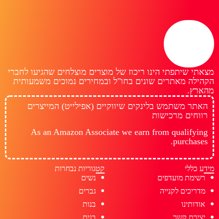
מצאתי שיתפתי הינו ריכוז של מוצרים מוצלחים שהגיעו לחברי
הקהילה מאתרים שונים בחו"ל ובמחירים נמוכים משמעותית
מהארץ.
האתר משתמש בלינקים שיווקיים (אפילייט) המייצרים
רווחים מרכישות
As an Amazon Associate we earn from qualifying
purchases.
מידע כללי
קטגוריות נבחרות
רשימת מועדפים
נשים
מדריכים לקנייה
גברים
אודותינו
בנות
יצירת קשר
בנים