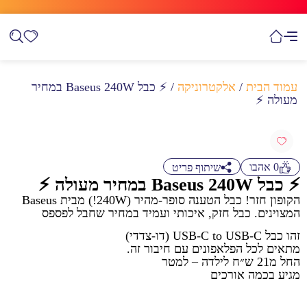
עמוד הבית
/
אלקטרוניקה
/ ⚡️ כבל Baseus 240W במחיר
מעולה ⚡️
0
אהבו
שיתוף פריט
⚡️ כבל Baseus 240W במחיר מעולה ⚡️
הקופון חזר! כבל הטענה סופר-מהיר (240W!) מבית Baseus
המצוינים. כבל חזק, איכותי ועמיד במחיר שחבל לפספס
זהו כבל USB-C to USB-C (דו-צדדי)
מתאים לכל הפלאפונים עם חיבור זה.
החל מ21 ש״ח לילדה – למטר
מגיע בכמה אורכים